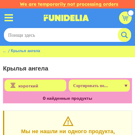
We are temporarily not processing orders
...
Крылья ангела
Крылья ангела
короткий
0
найденные продукты
Мы не нашли ни одного продукта,