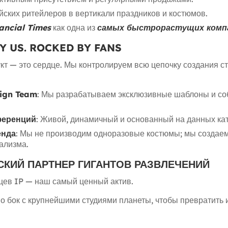
ских ритейлеров в вертикали праздников и костюмов.
ancial Times
как одна из
самых быстрорастущих компа
Y US. ROCKED BY FANS
укт — это сердце. Мы контролируем всю цепочку создания 
sign Team
: Мы разрабатываем эксклюзивные шаблоны и соб
ференций
: Живой, динамичный и основанный на данных кат
енда
: Мы не производим одноразовые костюмы; мы создае
ализма.
СКИЙ ПАРТНЕР ГИГАНТОВ РАЗВЛЕЧЕНИЙ
цев IP — наш самый ценный актив.
о бок с крупнейшими студиями планеты, чтобы превратить 