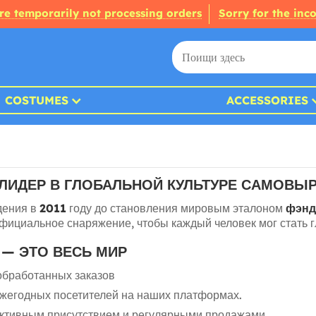
re temporarily not processing orders
Sorry for the inc
COSTUMES
ACCESSORIES
 ЛИДЕР В ГЛОБАЛЬНОЙ КУЛЬТУРЕ САМОВЫ
дения в
2011
году до становления мировым эталоном
фэнд
ициальное снаряжение, чтобы каждый человек мог стать г
— ЭТО ВЕСЬ МИР
бработанных заказов
жегодных посетителей на наших платформах.
активным присутствием и регулярными продажами.