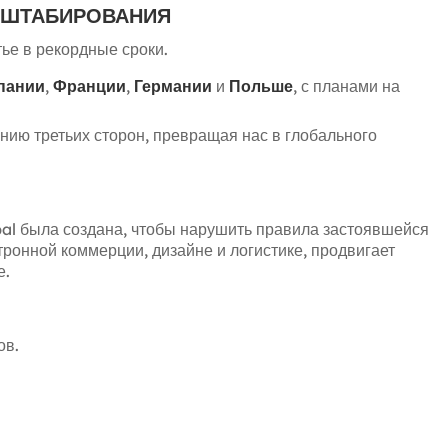
СШТАБИРОВАНИЯ
ье в рекордные сроки.
пании
,
Франции
,
Германии
и
Польше
, с планами на
нию третьих сторон, превращая нас в глобального
obal была создана, чтобы нарушить правила застоявшейся
ронной коммерции, дизайне и логистике, продвигает
е.
ов.