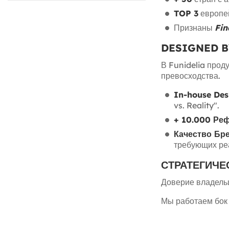
TOP 3
европей
Признаны
Fin
DESIGNED B
В Funidelia прод
превосходства.
In-house De
vs. Reality".
+ 10.000 Ре
Качество Бр
требующих ре
СТРАТЕГИЧЕ
Доверие владель
Мы работаем бок 