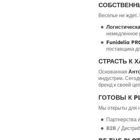
СОБСТВЕНН
Веселье не ждет.
Логистическ
немедленное 
Funidelia PR
поставщика дл
СТРАСТЬ К Х
Основанная
Ант
индустрии. Сегод
бренд к своей це
ГОТОВЫ К P
Мы открыты для 
Партнерства 
B2B / Дистри