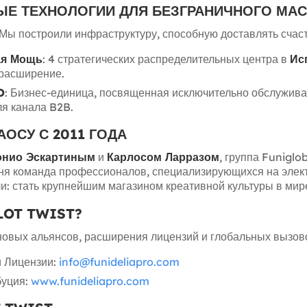
ЫЕ ТЕХНОЛОГИИ ДЛЯ БЕЗГРАНИЧНОГО МА
 Мы построили инфраструктуру, способную доставлять счаст
ая Мощь
: 4 стратегических распределительных центра в
Ис
расширение.
O
: Бизнес-единица, посвященная исключительно обслужива
я канала B2B.
АОСУ С 2011 ГОДА
онио Эскартиным
и
Карлосом Ларразом
, группа Funigl
ня команда профессионалов, специализирующихся на элект
ли: стать крупнейшим магазином креативной культуры в мир
LOT TWIST?
новых альянсов, расширения лицензий и глобальных вызов
и Лицензии:
info@funideliapro.com
буция:
www.funideliapro.com