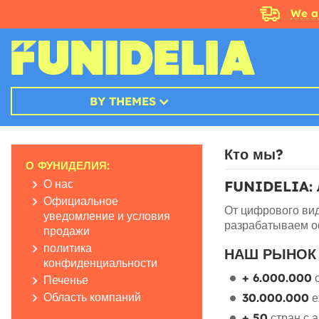
We a
BY THEMES
Кто мы?
О ФУНИДЕЛИЯ:
О нас
FUNIDELIA:
Официальное
От цифрового ви
уведомление и условия
разрабатываем оф
продажи
политика
НАШ РЫНОК 
конфиденциальности
+ 6.000.000
о
Печенье
Область компаний
30.000.000
е
+ 50
стран с 