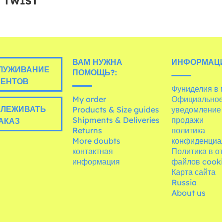
T TWIST
ВАМ НУЖНА
ИНФОРМАЦ
ЛУЖИВАНИЕ
ПОМОЩЬ?:
ИЕНТОВ
Фуниделия в
My order
Официально
ЛЕЖИВАТЬ
Products & Size guides
уведомление
Shipments & Deliveries
продажи
АКАЗ
Returns
политика
More doubts
конфиденциа
контактная
Политика в 
информация
файлов cook
Карта сайта
Russia
About us