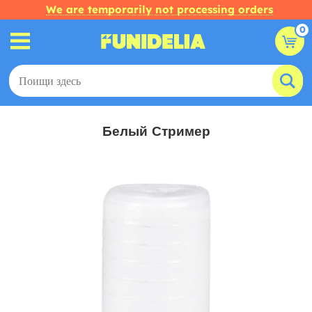
We are temporarily not processing orders
0
Белый Стример