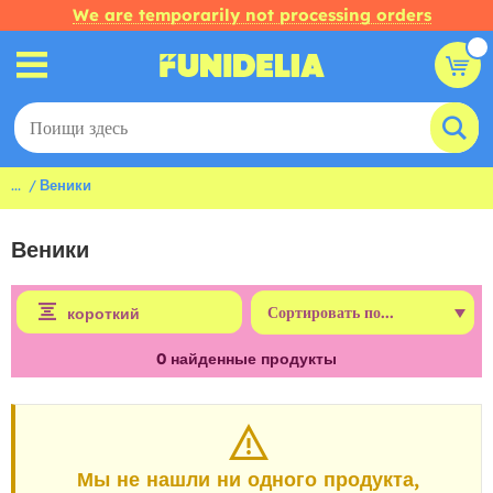
We are temporarily not processing orders
...
Веники
Веники
короткий
0
найденные продукты
Мы не нашли ни одного продукта,