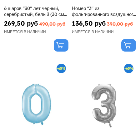
6 шаров "30" лет черный,
Номер "3" из
серебристый, белый (30 см)
фольгированного воздушного
- Черное и серебристое
шара голубого цвета, 86 см
269,50 руб
136,50 руб
490,00 руб
390,00 руб
сияние
ИМЕЕТСЯ В НАЛИЧИИ
ИМЕЕТСЯ В НАЛИЧИИ
-65%
-65%