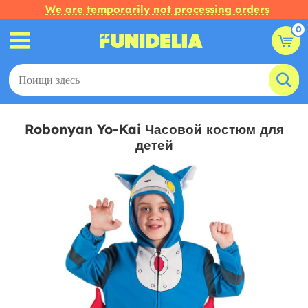
We are temporarily not processing orders
0
Robonyan Yo-Kai Часовой костюм для
детей