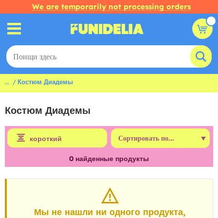
We are temporarily not processing orders
...
Костюм Диадемы
Костюм Диадемы
короткий
0
найденные продукты
Мы не нашли ни одного продукта,