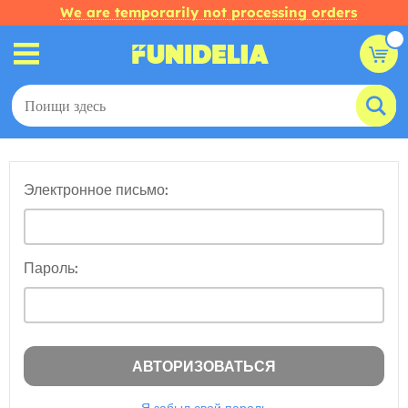
We are temporarily not processing orders
Электронное письмо:
Пароль: